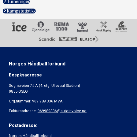
Turneringer
Kampstatistikk
Norges Håndballforbund
Besøksadresse
Sognsveien 75 A (4. etg. Ullevaal Stadion)
0855 OSLO
Org.nummer: 969 989 336 MVA
Fakturaadresse:
969989336@autoinvoice.no
Postadresse:
Norges Håndballforbund