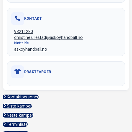
KONTAKT
93211280
christine.ullestad@askoyhandball.no
Nettside
askoyhandball.no
DRAKTFARGER
Kontaktpersoner
Siste kamper
Neste kamper
Terminliste