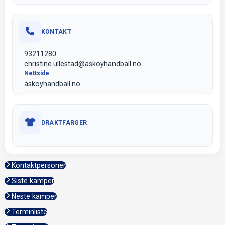
KONTAKT
93211280
christine.ullestad@askoyhandball.no
Nettside
askoyhandball.no
DRAKTFARGER
Kontaktpersoner
Siste kamper
Neste kamper
Terminliste