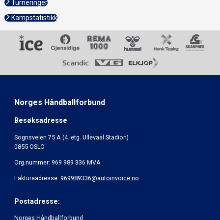
Turneringer
Kampstatistikk
Norges Håndballforbund
Besøksadresse
Sognsveien 75 A (4. etg. Ullevaal Stadion)
0855 OSLO
Org.nummer: 969 989 336 MVA
Fakturaadresse:
969989336@autoinvoice.no
Postadresse:
Norges Håndballforbund