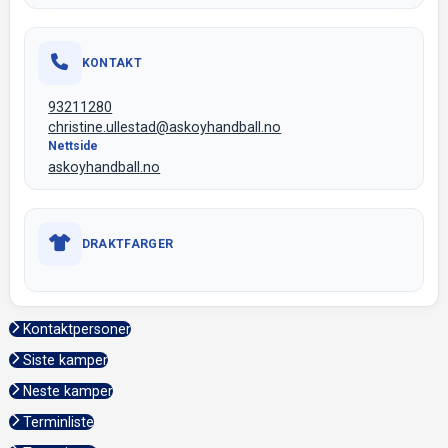
KONTAKT
93211280
christine.ullestad@askoyhandball.no
Nettside
askoyhandball.no
DRAKTFARGER
Kontaktpersoner
Siste kamper
Neste kamper
Terminliste