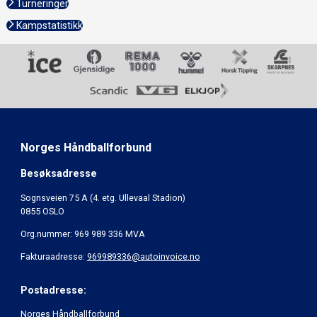
Turneringer
Kampstatistikk
Norges Håndballforbund
Besøksadresse
Sognsveien 75 A (4. etg. Ullevaal Stadion)
0855 OSLO
Org.nummer: 969 989 336 MVA
Fakturaadresse:
969989336@autoinvoice.no
Postadresse:
Norges Håndballforbund