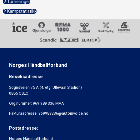
Turneringer
Kampstatistikk
Norges Håndballforbund
Besøksadresse
Sognsveien 75 A (4. etg. Ullevaal Stadion)
0855 OSLO
Org.nummer: 969 989 336 MVA
Fakturaadresse:
969989336@autoinvoice.no
Postadresse:
Norges Håndballforbund