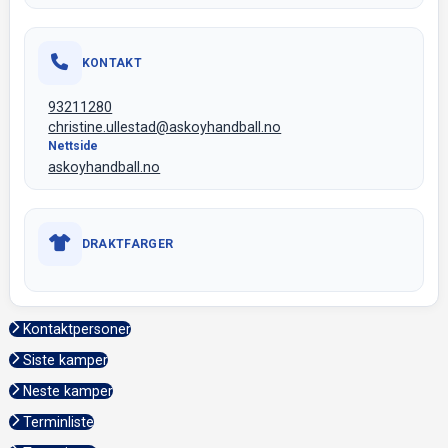
KONTAKT
93211280
christine.ullestad@askoyhandball.no
Nettside
askoyhandball.no
DRAKTFARGER
Kontaktpersoner
Siste kamper
Neste kamper
Terminliste