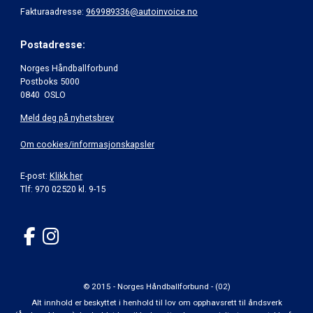
Fakturaadresse:
969989336@autoinvoice.no
Postadresse:
Norges Håndballforbund
Postboks 5000
0840 OSLO
Meld deg på nyhetsbrev
Om cookies/informasjonskapsler
E-post:
Klikk her
Tlf: 970 02520 kl. 9-15
© 2015 - Norges Håndballforbund - (02)
Alt innhold er beskyttet i henhold til lov om opphavsrett til åndsverk