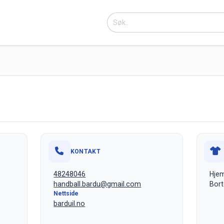
KONTAKT
48248046
Hjem
handball.bardu@gmail.com
Bort
Nettside
barduil.no