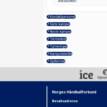
Barduhallen
Kontaktpersoner
Siste kamper
Neste kamper
Terminliste
Turneringer
Kampstatistikk
Spillerstall
Norges Håndballforbund
Besøksadresse