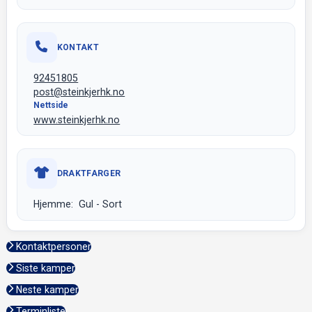
KONTAKT
92451805
post@steinkjerhk.no
Nettside
www.steinkjerhk.no
DRAKTFARGER
Hjemme: Gul - Sort
Kontaktpersoner
Siste kamper
Neste kamper
Terminliste