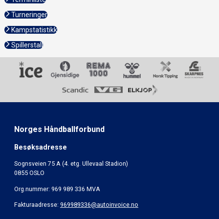
Turneringer
Kampstatistikk
Spillerstall
Norges Håndballforbund
Besøksadresse
Sognsveien 75 A (4. etg. Ullevaal Stadion)
0855 OSLO
Org.nummer: 969 989 336 MVA
Fakturaadresse:
969989336@autoinvoice.no