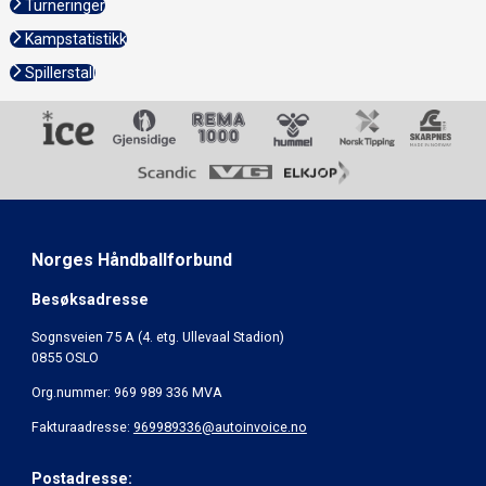
Turneringer
Kampstatistikk
Spillerstall
Norges Håndballforbund
Besøksadresse
Sognsveien 75 A (4. etg. Ullevaal Stadion)
0855 OSLO
Org.nummer: 969 989 336 MVA
Fakturaadresse:
969989336@autoinvoice.no
Postadresse: