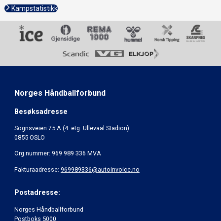
Kampstatistikk
Norges Håndballforbund
Besøksadresse
Sognsveien 75 A (4. etg. Ullevaal Stadion)
0855 OSLO
Org.nummer: 969 989 336 MVA
Fakturaadresse:
969989336@autoinvoice.no
Postadresse:
Norges Håndballforbund
Postboks 5000