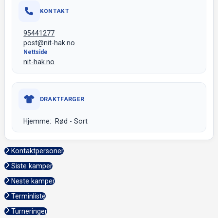
KONTAKT
95441277
post@nit-hak.no
Nettside
nit-hak.no
DRAKTFARGER
Hjemme: Rød - Sort
Kontaktpersoner
Siste kamper
Neste kamper
Terminliste
Turneringer