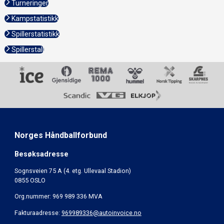
Turneringer
Kampstatistikk
Spillerstatistikk
Spillerstall
Norges Håndballforbund
Besøksadresse
Sognsveien 75 A (4. etg. Ullevaal Stadion)
0855 OSLO
Org.nummer: 969 989 336 MVA
Fakturaadresse:
969989336@autoinvoice.no