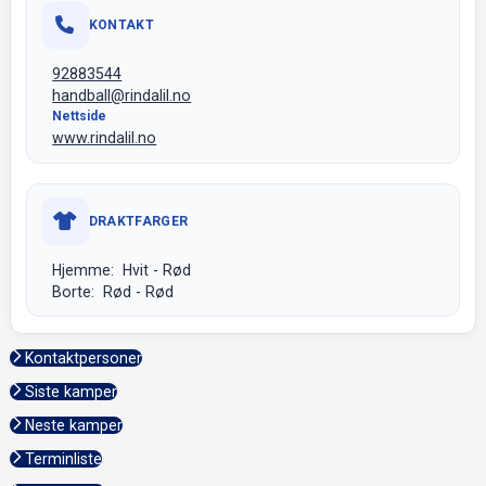
KONTAKT
92883544
handball@rindalil.no
Nettside
www.rindalil.no
DRAKTFARGER
Hjemme: Hvit - Rød
Borte: Rød - Rød
Kontaktpersoner
Siste kamper
Neste kamper
Terminliste