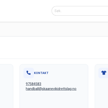
KONTAKT
97584583
handball@skaanevikidrettslag.no