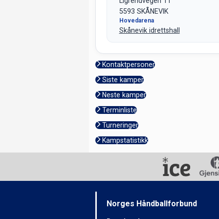
Ligrendvegen 11
5593 SKÅNEVIK
Hovedarena
Skånevik idrettshall
Kontaktpersoner
Siste kamper
Neste kamper
Terminliste
Turneringer
Kampstatistikk
Norges Håndballforbund