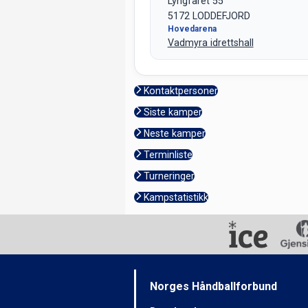
Lyngfaret 55
5172 LODDEFJORD
Hovedarena
Vadmyra idrettshall
Kontaktpersoner
Siste kamper
Neste kamper
Terminliste
Turneringer
Kampstatistikk
Norges Håndballforbund