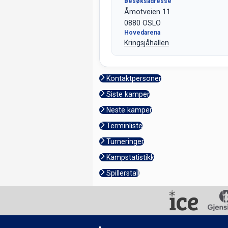
Besøksadresse
Åmotveien 11
0880 OSLO
Hovedarena
Kringsjåhallen
Kontaktpersoner
Siste kamper
Neste kamper
Terminliste
Turneringer
Kampstatistikk
Spillerstall