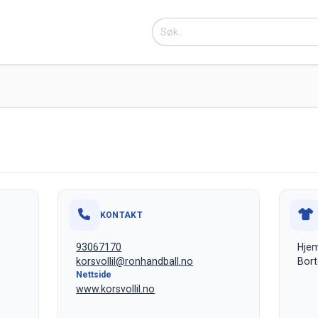
KONTAKT
93067170
Hjem
korsvollil@ronhandball.no
Bort
Nettside
www.korsvollil.no