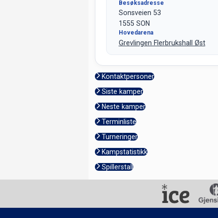
Besøksadresse
Sonsveien 53
1555 SON
Hovedarena
Grevlingen Flerbrukshall Øst
Kontaktpersoner
Siste kamper
Neste kamper
Terminliste
Turneringer
Kampstatistikk
Spillerstall