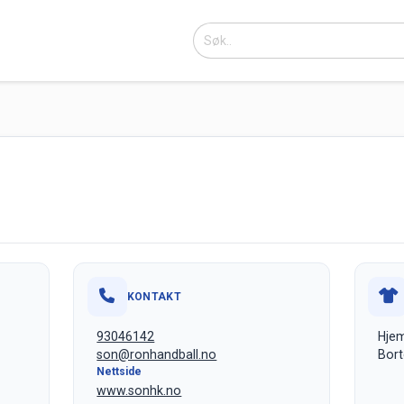
KONTAKT
93046142
Hje
son@ronhandball.no
Bort
Nettside
www.sonhk.no