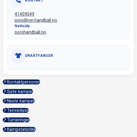
KONTAKT
41459549
pors@rsn.handball.no
Nettside
porshandball.no
DRAKTFARGER
Kontaktpersoner
Siste kamper
Neste kamper
Terminliste
Turneringer
Kampstatistikk