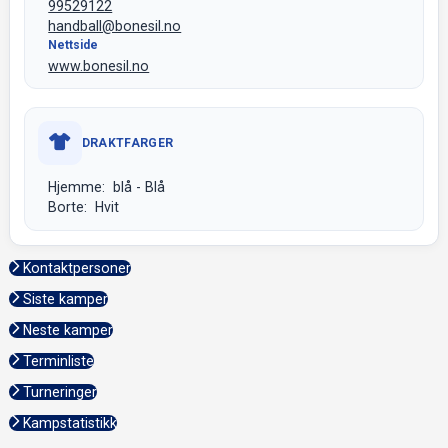
99529122
handball@bonesil.no
Nettside
www.bonesil.no
DRAKTFARGER
Hjemme: blå - Blå
Borte: Hvit
Kontaktpersoner
Siste kamper
Neste kamper
Terminliste
Turneringer
Kampstatistikk