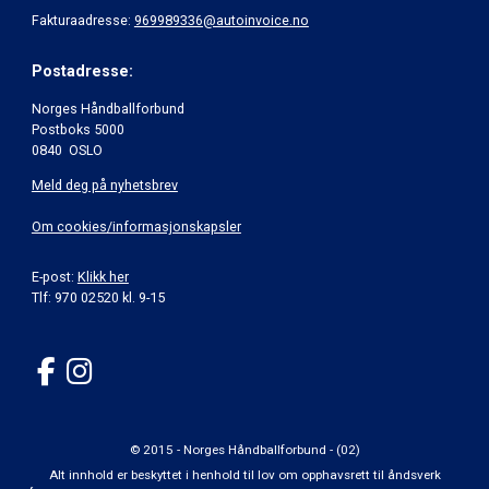
Fakturaadresse:
969989336@autoinvoice.no
Postadresse:
Norges Håndballforbund
Postboks 5000
0840 OSLO
Meld deg på nyhetsbrev
Om cookies/informasjonskapsler
E-post:
Klikk her
Tlf: 970 02520 kl. 9-15
© 2015 - Norges Håndballforbund - (02)
Alt innhold er beskyttet i henhold til lov om opphavsrett til åndsverk