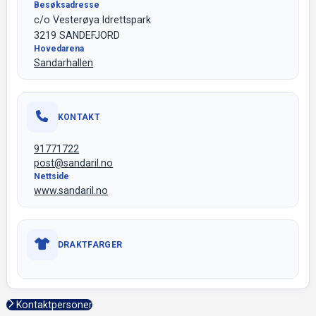
Besøksadresse
c/o Vesterøya Idrettspark
3219 SANDEFJORD
Hovedarena
Sandarhallen
KONTAKT
91771722
post@sandaril.no
Nettside
www.sandaril.no
DRAKTFARGER
Kontaktpersoner