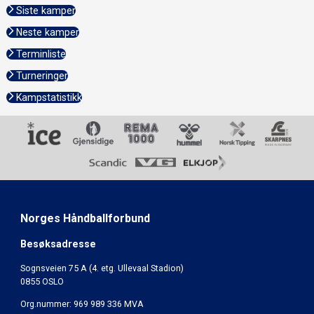
Siste kamper
Neste kamper
Terminliste
Turneringer
Kampstatistikk
Norges Håndballforbund
Besøksadresse
Sognsveien 75 A (4. etg. Ullevaal Stadion)
0855 OSLO
Org.nummer: 969 989 336 MVA