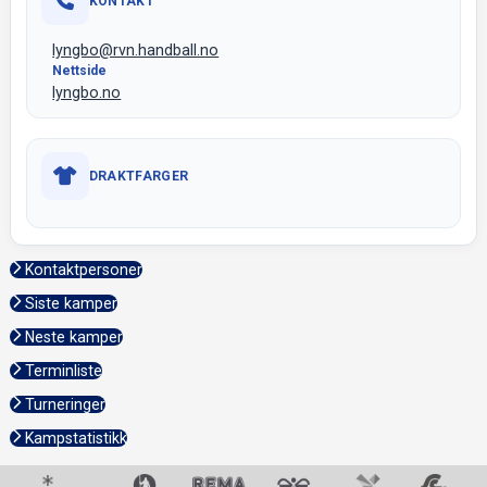
KONTAKT
lyngbo@rvn.handball.no
Nettside
lyngbo.no
DRAKTFARGER
Kontaktpersoner
Siste kamper
Neste kamper
Terminliste
Turneringer
Kampstatistikk