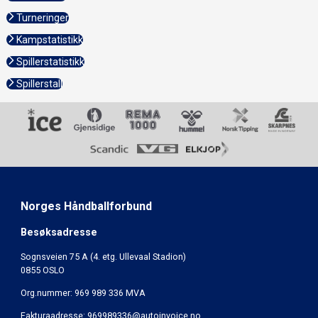
Turneringer
Kampstatistikk
Spillerstatistikk
Spillerstall
Norges Håndballforbund
Besøksadresse
Sognsveien 75 A (4. etg. Ullevaal Stadion)
0855 OSLO
Org.nummer: 969 989 336 MVA
Fakturaadresse:
969989336@autoinvoice.no