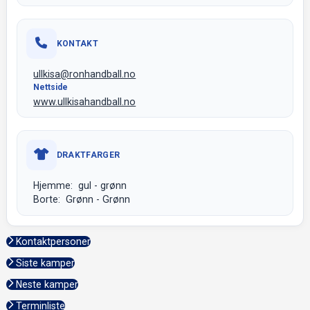
KONTAKT
ullkisa@ronhandball.no
Nettside
www.ullkisahandball.no
DRAKTFARGER
Hjemme: gul - grønn
Borte: Grønn - Grønn
Kontaktpersoner
Siste kamper
Neste kamper
Terminliste