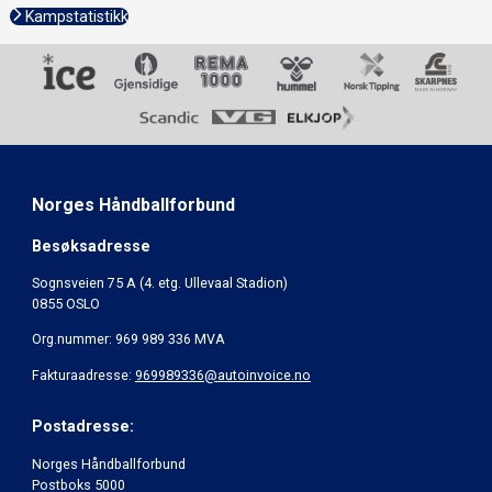
Kampstatistikk
Norges Håndballforbund
Besøksadresse
Sognsveien 75 A (4. etg. Ullevaal Stadion)
0855 OSLO
Org.nummer: 969 989 336 MVA
Fakturaadresse:
969989336@autoinvoice.no
Postadresse:
Norges Håndballforbund
Postboks 5000