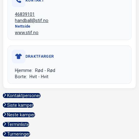
KONTAKT
46839101
handball@stif.no
Nettside
www.stif.no
DRAKTFARGER
Hjemme: Rød - Rød
Borte: Hvit - Hvit
Kontaktpersoner
Siste kamper
Neste kamper
Terminliste
Turneringer