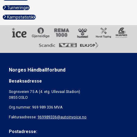
Turneringer
Kampstatistikk
Norges Håndballforbund
Besøksadresse
Sognsveien 75 A (4. etg. Ullevaal Stadion)
0855 OSLO
Org.nummer: 969 989 336 MVA
Fakturaadresse:
969989336@autoinvoice.no
Postadresse: