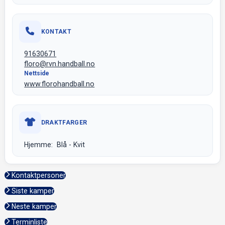
KONTAKT
91630671
floro@rvn.handball.no
Nettside
www.florohandball.no
DRAKTFARGER
Hjemme: Blå - Kvit
Kontaktpersoner
Siste kamper
Neste kamper
Terminliste