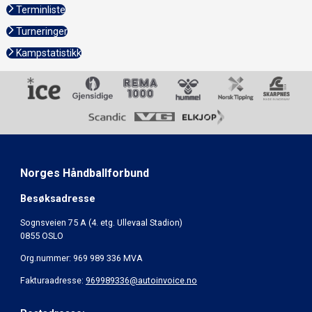
Terminliste
Turneringer
Kampstatistikk
Norges Håndballforbund
Besøksadresse
Sognsveien 75 A (4. etg. Ullevaal Stadion)
0855 OSLO
Org.nummer: 969 989 336 MVA
Fakturaadresse:
969989336@autoinvoice.no