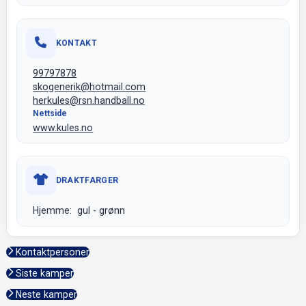
KONTAKT
99797878
skogenerik@hotmail.com
herkules@rsn.handball.no
Nettside
www.kules.no
DRAKTFARGER
Hjemme: gul - grønn
Kontaktpersoner
Siste kamper
Neste kamper