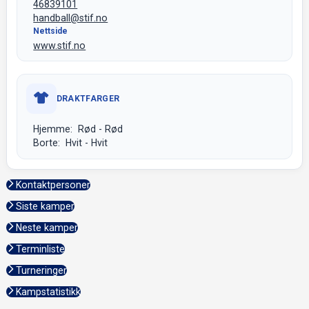
46839101
handball@stif.no
Nettside
www.stif.no
DRAKTFARGER
Hjemme: Rød - Rød
Borte: Hvit - Hvit
Kontaktpersoner
Siste kamper
Neste kamper
Terminliste
Turneringer
Kampstatistikk