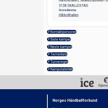
Hårkollhallen, Skallestadveien 3
3138 SKALLESTAD
Hovedarena
Hårkollhallen
Kontaktpersoner
Siste kamper
Neste kamper
Terminliste
Turneringer
Kampstatistikk
Norges Håndballforbund