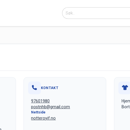
KONTAKT
97601980
Hje
postnhb@gmail.com
Bort
Nettside
notteroyif.no