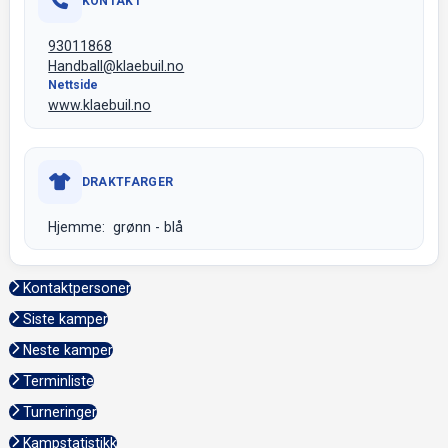
KONTAKT
93011868
Handball@klaebuil.no
Nettside
www.klaebuil.no
DRAKTFARGER
Hjemme: grønn - blå
Kontaktpersoner
Siste kamper
Neste kamper
Terminliste
Turneringer
Kampstatistikk