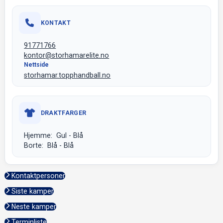
KONTAKT
91771766
kontor@storhamarelite.no
Nettside
storhamar.topphandball.no
DRAKTFARGER
Hjemme: Gul - Blå
Borte: Blå - Blå
Kontaktpersoner
Siste kamper
Neste kamper
Terminliste