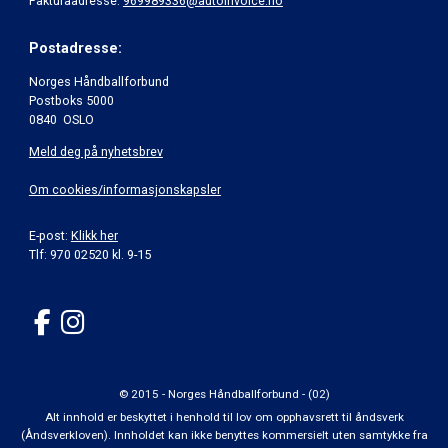
Fakturaadresse:
969989336@autoinvoice.no
Postadresse:
Norges Håndballforbund
Postboks 5000
0840 OSLO
Meld deg på nyhetsbrev
Om cookies/informasjonskapsler
E-post:
Klikk her
Tlf: 970 02520 kl. 9-15
© 2015 - Norges Håndballforbund - (02)
Alt innhold er beskyttet i henhold til lov om opphavsrett til åndsverk
(Åndsverkloven). Innholdet kan ikke benyttes kommersielt uten samtykke fra