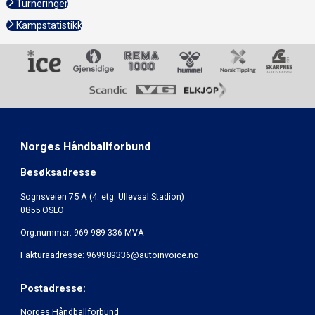
Turneringer
Kampstatistikk
Norges Håndballforbund
Besøksadresse
Sognsveien 75 A (4. etg. Ullevaal Stadion)
0855 OSLO
Org.nummer: 969 989 336 MVA
Fakturaadresse:
969989336@autoinvoice.no
Postadresse:
Norges Håndballforbund