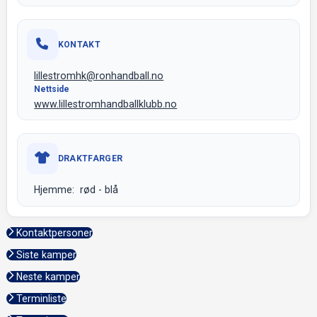
KONTAKT
lillestromhk@ronhandball.no
Nettside
www.lillestromhandballklubb.no
DRAKTFARGER
Hjemme: rød - blå
Kontaktpersoner
Siste kamper
Neste kamper
Terminliste