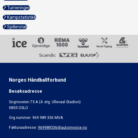
Turneringer
Kampstatistikk
Spillerstall
Norges Håndballforbund
Besøksadresse
Sognsveien 75 A (4. etg. Ullevaal Stadion)
0855 OSLO
Org.nummer: 969 989 336 MVA
Fakturaadresse:
969989336@autoinvoice.no