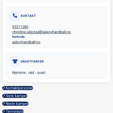
KONTAKT
93211280
christine.ullestad@askoyhandball.no
Nettside
askoyhandball.no
DRAKTFARGER
Hjemme: rød - svart
Kontaktpersoner
Siste kamper
Neste kamper
Terminliste