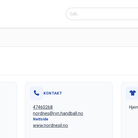
KONTAKT
47460268
Hjem
nordnes@rvn.handball.no
Nettside
www.nordnesil.no