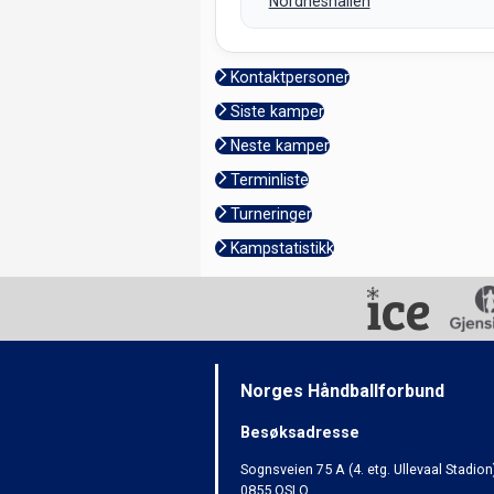
Nordneshallen
Kontaktpersoner
Siste kamper
Neste kamper
Terminliste
Turneringer
Kampstatistikk
Norges Håndballforbund
Besøksadresse
Sognsveien 75 A (4. etg. Ullevaal Stadion
0855 OSLO