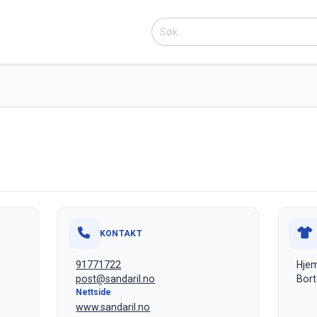
KONTAKT
91771722
Hjem
post@sandaril.no
Bort
Nettside
www.sandaril.no