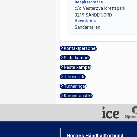
Besøksadresse
c/o Vesterøya Idrettspark
3219 SANDEFJORD
Hovedarena
Sandarhallen
Kontaktpersoner
Siste kamper
Neste kamper
Terminliste
Turneringer
Kampstatistikk
Norges Håndballforbund