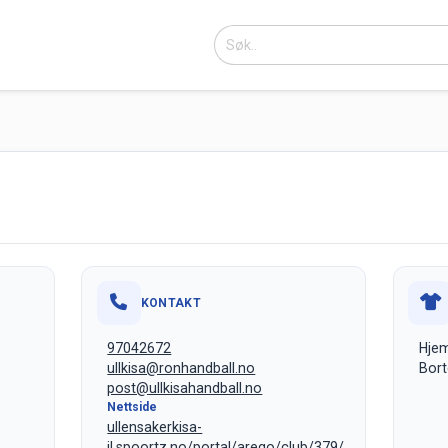
KONTAKT
97042672
Hjem
ullkisa@ronhandball.no
Bort
post@ullkisahandball.no
Nettside
ullensakerkisa-
il.spoortz.no/portal/arego/club/379/