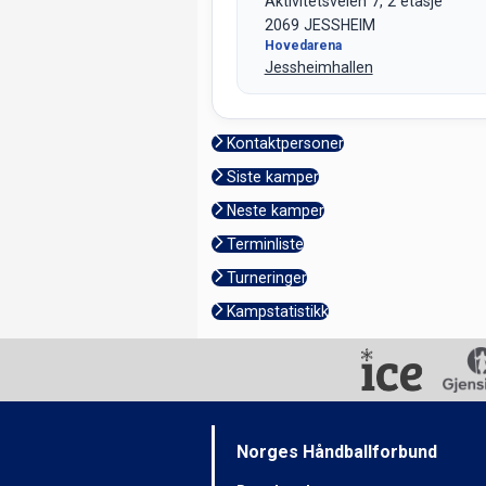
Aktivitetsveien 7, 2 etasje
2069 JESSHEIM
Hovedarena
Jessheimhallen
Kontaktpersoner
Siste kamper
Neste kamper
Terminliste
Turneringer
Kampstatistikk
Norges Håndballforbund