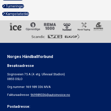
Turneringer
Kampstatistikk
Norges Håndballforbund
Besøksadresse
Sognsveien 75 A (4. etg. Ullevaal Stadion)
0855 OSLO
Org.nummer: 969 989 336 MVA
Fakturaadresse:
969989336@autoinvoice.no
Postadresse: