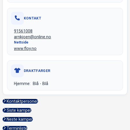
KONTAKT
91561008
arnkjoen@online.no
Nettside
www.floy.no
DRAKTFARGER
Hjemme: Blå - Blå
Kontaktpersoner
Siste kamper
Neste kamper
Terminliste