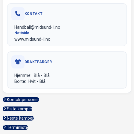
KONTAKT
Handball@midsund-il.no
Nettside
www.midsund-il.no
DRAKTFARGER
Hjemme: Blå - Blå
Borte: Hvit - Blå
Kontaktpersoner
Siste kamper
Neste kamper
Terminliste