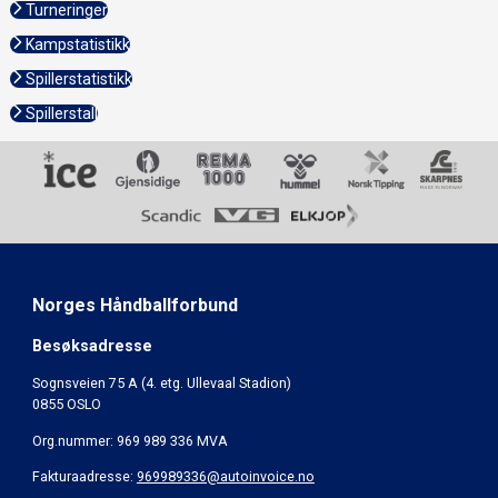
Turneringer
Kampstatistikk
Spillerstatistikk
Spillerstall
Norges Håndballforbund
Besøksadresse
Sognsveien 75 A (4. etg. Ullevaal Stadion)
0855 OSLO
Org.nummer: 969 989 336 MVA
Fakturaadresse:
969989336@autoinvoice.no