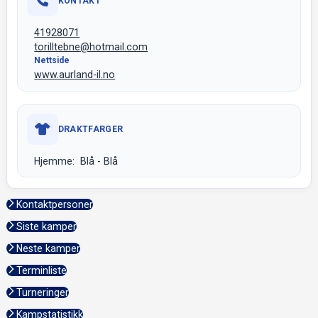
KONTAKT
41928071
torilltebne@hotmail.com
Nettside
www.aurland-il.no
DRAKTFARGER
Hjemme: Blå - Blå
Kontaktpersoner
Siste kamper
Neste kamper
Terminliste
Turneringer
Kampstatistikk