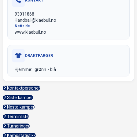
KONTAKT
93011868
Handball@klaebuil.no
Nettside
www.klaebuil.no
DRAKTFARGER
Hjemme: grønn - blå
Kontaktpersoner
Siste kamper
Neste kamper
Terminliste
Turneringer
Kampstatistikk