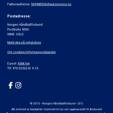
Fakturaadresse:
969989336@autoinvoice.no
Postadresse:
Norges Håndballforbund
Postboks 5000
0840 OSLO
Meld deg på nyhetsbrev
Om cookies/informasjonskapsler
E-post:
Klikk her
Tlf: 970 02520 kl. 9-15
© 2015 - Norges Håndballforbund - (01)
Alt innhold er beskyttet i henhold til lov om opphavsrett til åndsverk