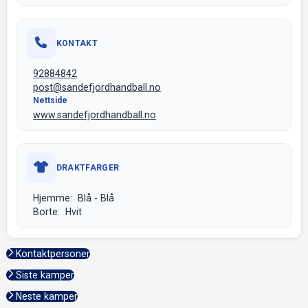
KONTAKT
92884842
post@sandefjordhandball.no
Nettside
www.sandefjordhandball.no
DRAKTFARGER
Hjemme: Blå - Blå
Borte: Hvit
Kontaktpersoner
Siste kamper
Neste kamper