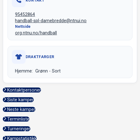
KONTAKT
95452864
handball-spl-damebredde@ntnui.no
Nettside
org.ntnu.no/handball
DRAKTFARGER
Hjemme: Grønn - Sort
Kontaktpersoner
Siste kamper
Neste kamper
Terminliste
Turneringer
Kampstatistikk