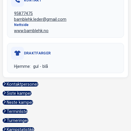
KONTAKT
95877475
bamblehk.leder@gmail.com
Nettside
www.bamblehk.no
DRAKTFARGER
Hjemme: gul - blå
Kontaktpersoner
Siste kamper
Neste kamper
Terminliste
Turneringer
Kampstatistikk