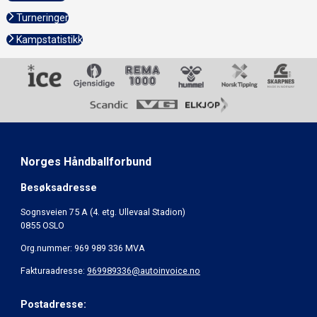
Turneringer
Kampstatistikk
Norges Håndballforbund
Besøksadresse
Sognsveien 75 A (4. etg. Ullevaal Stadion)
0855 OSLO
Org.nummer: 969 989 336 MVA
Fakturaadresse:
969989336@autoinvoice.no
Postadresse: