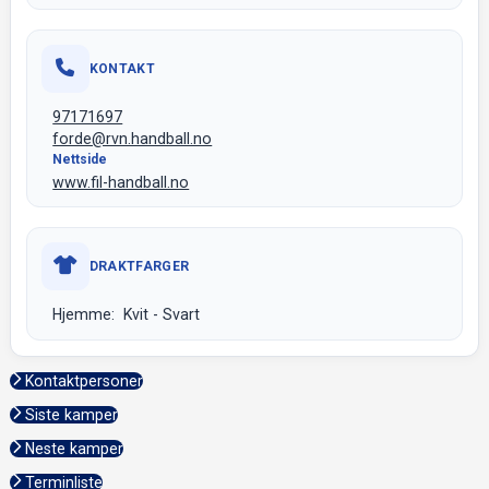
KONTAKT
97171697
forde@rvn.handball.no
Nettside
www.fil-handball.no
DRAKTFARGER
Hjemme: Kvit - Svart
Kontaktpersoner
Siste kamper
Neste kamper
Terminliste