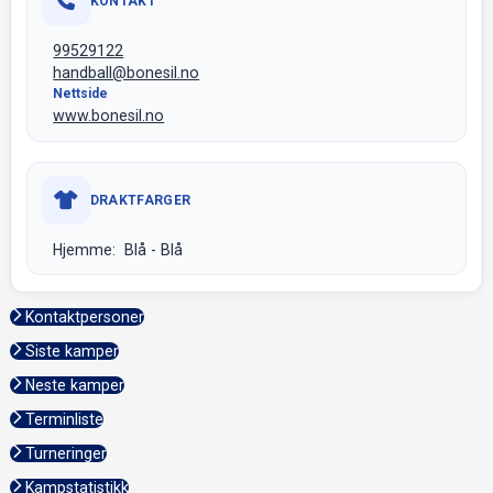
KONTAKT
99529122
handball@bonesil.no
Nettside
www.bonesil.no
DRAKTFARGER
Hjemme: Blå - Blå
Kontaktpersoner
Siste kamper
Neste kamper
Terminliste
Turneringer
Kampstatistikk