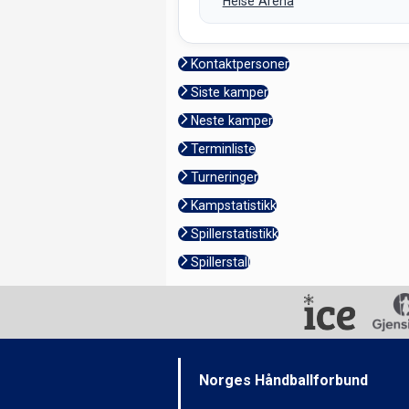
Helse Arena
Kontaktpersoner
Siste kamper
Neste kamper
Terminliste
Turneringer
Kampstatistikk
Spillerstatistikk
Spillerstall
Norges Håndballforbund