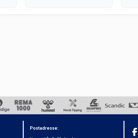
Postadresse: