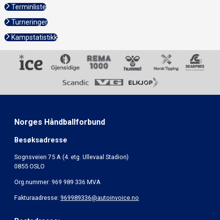
Terminliste
Turneringer
Kampstatistikk
Norges Håndballforbund
Besøksadresse
Sognsveien 75 A (4. etg. Ullevaal Stadion)
0855 OSLO
Org.nummer: 969 989 336 MVA
Fakturaadresse:
969989336@autoinvoice.no