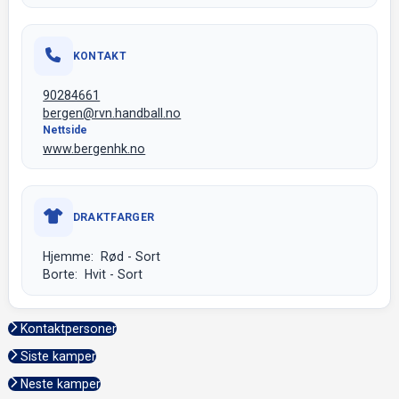
KONTAKT
90284661
bergen@rvn.handball.no
Nettside
www.bergenhk.no
DRAKTFARGER
Hjemme: Rød - Sort
Borte: Hvit - Sort
Kontaktpersoner
Siste kamper
Neste kamper