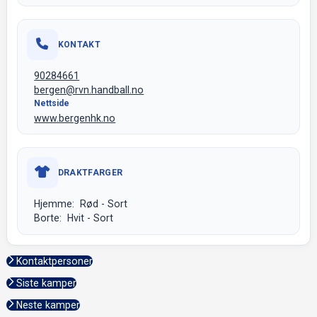
KONTAKT
90284661
bergen@rvn.handball.no
Nettside
www.bergenhk.no
DRAKTFARGER
Hjemme: Rød - Sort
Borte: Hvit - Sort
Kontaktpersoner
Siste kamper
Neste kamper