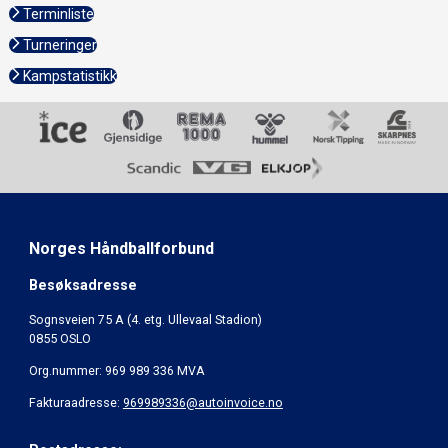
Terminliste
Turneringer
Kampstatistikk
Norges Håndballforbund
Besøksadresse
Sognsveien 75 A (4. etg. Ullevaal Stadion)
0855 OSLO
Org.nummer: 969 989 336 MVA
Fakturaadresse:
969989336@autoinvoice.no