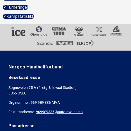
Turneringer
Kampstatistikk
Norges Håndballforbund
Besøksadresse
Sognsveien 75 A (4. etg. Ullevaal Stadion)
0855 OSLO
Org.nummer: 969 989 336 MVA
Fakturaadresse:
969989336@autoinvoice.no
Postadresse: