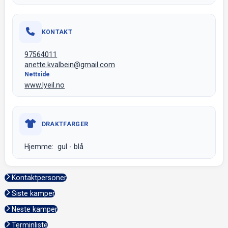
KONTAKT
97564011
anette.kvalbein@gmail.com
Nettside
www.lyeil.no
DRAKTFARGER
Hjemme: gul - blå
Kontaktpersoner
Siste kamper
Neste kamper
Terminliste