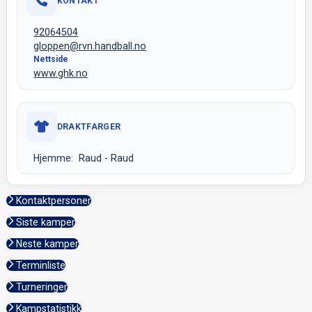
KONTAKT
92064504
gloppen@rvn.handball.no
Nettside
www.ghk.no
DRAKTFARGER
Hjemme: Raud - Raud
Kontaktpersoner
Siste kamper
Neste kamper
Terminliste
Turneringer
Kampstatistikk