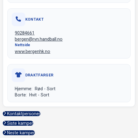
KONTAKT
90284661
bergen@rvn.handball.no
Nettside
www.bergenhk.no
DRAKTFARGER
Hjemme: Rød - Sort
Borte: Hvit - Sort
Kontaktpersoner
Siste kamper
Neste kamper