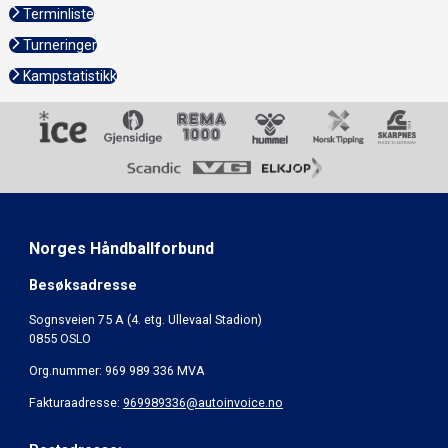
Terminliste
Turneringer
Kampstatistikk
Norges Håndballforbund
Besøksadresse
Sognsveien 75 A (4. etg. Ullevaal Stadion)
0855 OSLO
Org.nummer: 969 989 336 MVA
Fakturaadresse:
969989336@autoinvoice.no