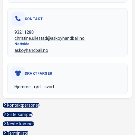
KONTAKT
93211280
christine.ullestad@askoyhandball.no
Nettside
askoyhandball.no
DRAKTFARGER
Hjemme: rød - svart
Kontaktpersoner
Siste kamper
Neste kamper
Terminliste