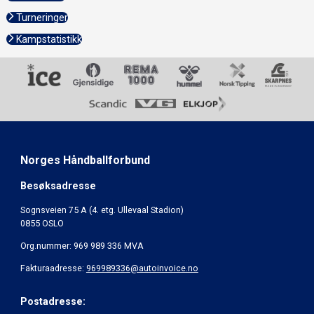
Turneringer
Kampstatistikk
Norges Håndballforbund
Besøksadresse
Sognsveien 75 A (4. etg. Ullevaal Stadion)
0855 OSLO
Org.nummer: 969 989 336 MVA
Fakturaadresse:
969989336@autoinvoice.no
Postadresse: