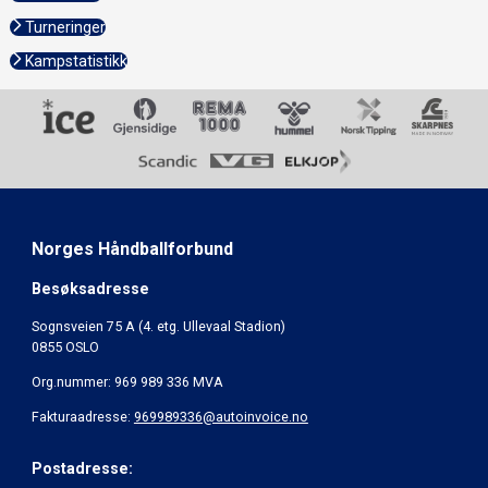
Turneringer
Kampstatistikk
Norges Håndballforbund
Besøksadresse
Sognsveien 75 A (4. etg. Ullevaal Stadion)
0855 OSLO
Org.nummer: 969 989 336 MVA
Fakturaadresse:
969989336@autoinvoice.no
Postadresse: