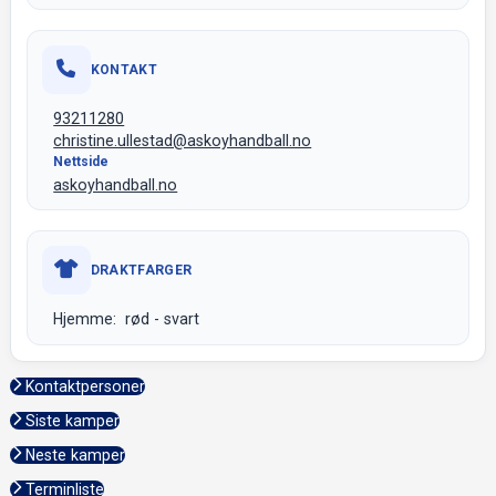
KONTAKT
93211280
christine.ullestad@askoyhandball.no
Nettside
askoyhandball.no
DRAKTFARGER
Hjemme: rød - svart
Kontaktpersoner
Siste kamper
Neste kamper
Terminliste