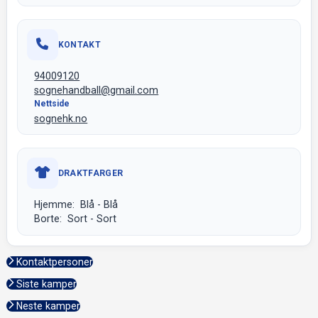
KONTAKT
94009120
sognehandball@gmail.com
Nettside
sognehk.no
DRAKTFARGER
Hjemme: Blå - Blå
Borte: Sort - Sort
Kontaktpersoner
Siste kamper
Neste kamper