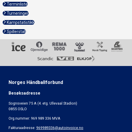
Terminliste
Turneringer
Kampstatistikk
Spillerstall
Norges Håndballforbund
Besøksadresse
Sognsveien 75 A (4. etg. Ullevaal Stadion)
0855 OSLO
Org.nummer: 969 989 336 MVA
Fakturaadresse:
969989336@autoinvoice.no