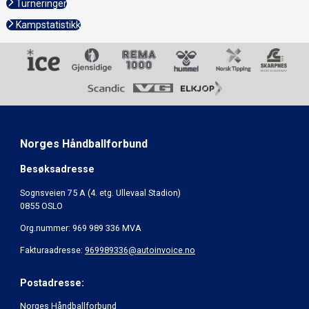
Turneringer
Kampstatistikk
Norges Håndballforbund
Besøksadresse
Sognsveien 75 A (4. etg. Ullevaal Stadion)
0855 OSLO
Org.nummer: 969 989 336 MVA
Fakturaadresse:
969989336@autoinvoice.no
Postadresse:
Norges Håndballforbund